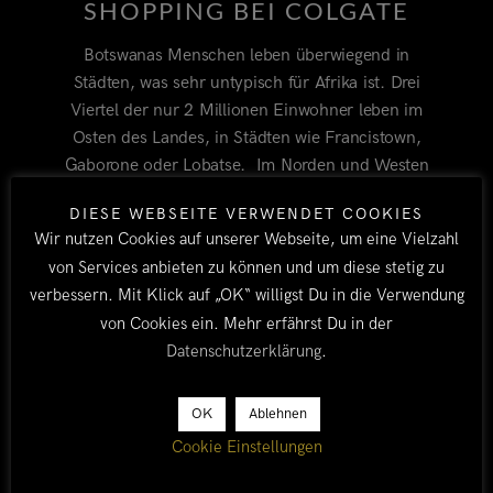
SHOPPING BEI COLGATE
Botswanas Menschen leben überwiegend in
Städten, was sehr untypisch für Afrika ist. Drei
Viertel der nur 2 Millionen Einwohner leben im
Osten des Landes, in Städten wie Francistown,
Gaborone oder Lobatse. Im Norden und Westen
Botswanas gibt es hingegen nur wenige
DIESE WEBSEITE VERWENDET COOKIES
Ortschaften, die häufig hunderte Kilometer
Wir nutzen Cookies auf unserer Webseite, um eine Vielzahl
voneinander entfernt sind. Dazwischen dominieren
von Services anbieten zu können und um diese stetig zu
Farmland und Busch mit tiefsandigen Pisten,
verbessern. Mit Klick auf „OK“ willigst Du in die Verwendung
zugewachsenen Wegen und Flussdurchfahrten
von Cookies ein. Mehr erfährst Du in der
Datenschutzerklärung
.
BY TOBI
ALLE
/
BOTSWANA
8. AUGUST
2014
OK
Ablehnen
Cookie Einstellungen