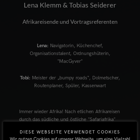
Lena Klemm & Tobias Seiderer
Afrikareisende und Vortragsreferenten
Lena:
Navigatorin, Küchenchef,
Organisationstalent, Ordnungshüterin,
"MacGyver"
Tobi:
Meister der „bumpy roads“, Dolmetscher,
Routenplaner, Spüler, Kassenwart
Immer wieder Afrika! Nach etlichen Afrikareisen
durch das südliche und östliche "Safariafrika"
entschließen wir uns 2011 zu einer einjährigen
DIESE WEBSEITE VERWENDET COOKIES
Transafrika-Reise, bei der wir 19 Länder
Wir nutzen Cookies auf unserer Webseite, um eine Vielzahl