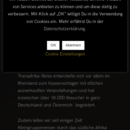
bereisen und den Kontinent mit unserem Land
von Services anbieten zu können und um diese stetig zu
Rover auf über 57.000 Kilometern
verbessern. Mit Klick auf „OK“ willigst Du in die Verwendung
durchqueren. Darauf folgte eine lange
von Cookies ein. Mehr erfährst Du in der
Überlandreise in den Jahren 2019/2020 und
Datenschutzerklärung
.
etliche mehrwöchige Resien durch das südliche
und östliche Afrika.
OK
Ablehnen
Cookie Einstellungen
Seit 2013 zeigen wir unsere Multivision
„TRANSAFRIKA – 1 Jahr, 19 Länder, 57.000
Kilometer“. Dieser Live-Vortrag zu unserer
Transafrika-Reise entwickelte sich vor allem im
Rheinland zum Kassenschlager mit etlichen
ausverkauften Veranstaltungen und hat
inzwischen über 18.000 Besucher in ganz
Deutschland und Österreich begeistert.
Zudem leiten wir seit einiger Zeit
Kleingruppenreisen durch das südliche Afrika