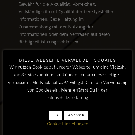
Gewähr für die Aktualität, Korrektheit,
Vollständigkeit und Qualität der bereitgestellten
Informationen. Jede Haftung im
Zusammenhang mit der Nutzung der
Informationen oder dem Vertrauen auf deren
Richtigkeit ist ausgeschlossen.
Haftung für Links
DIESE WEBSEITE VERWENDET COOKIES
Wir nutzen Cookies auf unserer Webseite, um eine Vielzahl
Unser Angebot enthält Links zu externen
von Services anbieten zu können und um diese stetig zu
Webseiten Dritter, auf deren Inhalte wir keinen
verbessern. Mit Klick auf „OK“ willigst Du in die Verwendung
Einfluss haben. Deshalb können wir für diese
von Cookies ein. Mehr erfährst Du in der
fremden Inhalte auch keine Gewähr
Datenschutzerklärung
.
übernehmen. Für die Inhalte der verlinkten
Seiten ist stets der jeweilige Anbieter oder
OK
Ablehnen
Betreiber der Seiten verantwortlich.
Cookie Einstellungen
Urheberrecht