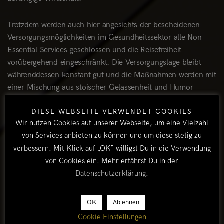
Trotzdem werden auch hier angesichts der bescheidenen
Versorgungsmöglichkeiten im Gesundheitssektor alle Non
Essential Services geschlossen und die Reisefreiheit
vorübergehend eingeschränkt. Die Versorgungslage bleibt
währenddessen konstant gut und die Maßnahmen werden mit
einer Mischung aus stoischer Gelassenheit und Humor
ertragen. Der Mitarbeiter des Supermarktes, der uns die
DIESE WEBSEITE VERWENDET COOKIES
Hände desinfiziert, meint lapidar: „Corona is an asshole!“
Wir nutzen Cookies auf unserer Webseite, um eine Vielzahl
Uns als Europäern könnte man dabei nicht freundlicher
von Services anbieten zu können und um diese stetig zu
begegnen. Das nur mal nebenbei bemerkt, da man so oft das
verbessern. Mit Klick auf „OK“ willigst Du in die Verwendung
Gegenteil liest und hört.
von Cookies ein. Mehr erfährst Du in der
Datenschutzerklärung
.
Den Lockdown verbringen wir am Thamalakane in der Nähe
von Maun. Der Thamalakane River wird vom Boro, einem der
Hauptkanäle des Okavangodelta gespeist und liegt bei
OK
Ablehnen
unserer Ankunft komplett trocken. Eines Morgens bahnt sich
Cookie Einstellungen