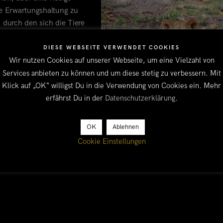
sere Erwartungshaltung zu
, durch den sich die Tiere
rei, was einige
 angesichts ziemlich
DIESE WEBSEITE VERWENDET COOKIES
 meiden die Tiere das
Wir nutzen Cookies auf unserer Webseite, um eine Vielzahl von
ner Handvoll Elefanten
Services anbieten zu können und um diese stetig zu verbessern. Mit
lmäsßg zu sehen bekommen,
Klick auf „OK“ willigst Du in die Verwendung von Cookies ein. Mehr
umindest ist Tobi ziemlich
erfährst Du in der
Datenschutzerklärung
.
o) entdeckt. Wir fragen uns zwar angesichts der wenigen Tiere, w
derzeit aber sowieso eher andere Dinge als Fressen auf dem Schir
OK
Ablehnen
enfalls erstmal keine Sorgen um den Löwennachwuchs machen.
Cookie Einstellungen