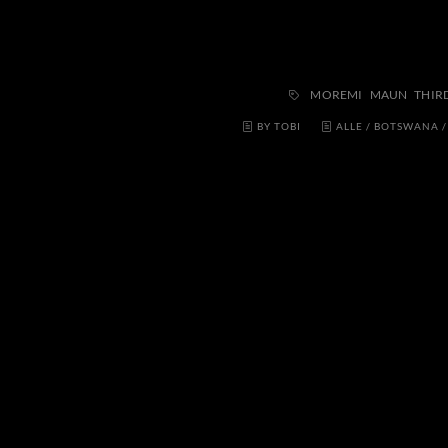
MOREMI
MAUN
THIR
BY TOBI
ALLE
/
BOTSWANA