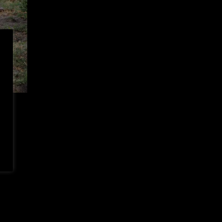
ovon
m zu