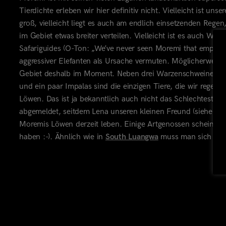
Tierdichte erleben wir hier definitiv nicht. Vielleicht ist un
groß, vielleicht liegt es auch am endlich einsetzenden Regen
im Gebiet etwas breiter verteilen. Vielleicht ist es auch Wilde
Safariguides (O-Ton: „We’ve never seen Moremi that empty!“)
aggressiver Elefanten als Ursache vermuten. Möglicherweise
Gebiet deshalb im Moment. Neben drei Warzenschweinen, ei
und ein paar Impalas sind die einzigen Tiere, die wir rege
Löwen. Das ist ja bekanntlich auch nicht das Schlechteste! Z
abgemeldet, seitdem Lena unseren kleinen Freund (siehe Fot
Moremis Löwen derzeit leben. Einige Artgenossen scheinen 
haben :-). Ähnlich wie in
South Luangwa
muss man sich jed