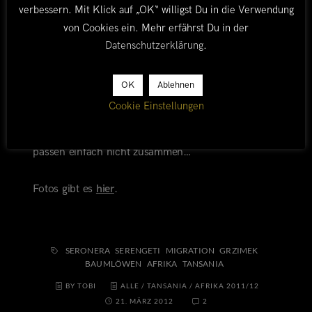
verbessern. Mit Klick auf „OK“ willigst Du in die Verwendung
Reise. Tansania ist und bleibt eines unserer
von Cookies ein. Mehr erfährst Du in der
Lieblingsländer, mit atemberaubender Natur,
Datenschutzerklärung
.
grandioser Tierwelt, einer liebenswerten
Bevölkerung, aber leider auch jeder Menge
Korruption. So wundern wir uns immer wieder, wo
OK
Ablehnen
die Eintrittsgelder hinfliessen. Horrende
Cookie Einstellungen
Parkgebühren, schlecht bezahlte Ranger und
katastrophale Pistenzustände in der Serengeti
passen einfach nicht zusammen…
Fotos gibt es
hier
.
SERONERA
SERENGETI
MIGRATION
GRZIMEK
BAUMLÖWEN
AFRIKA
TANSANIA
BY TOBI
ALLE
/
TANSANIA
/
AFRIKA 2011/12
21. MÄRZ 2012
2