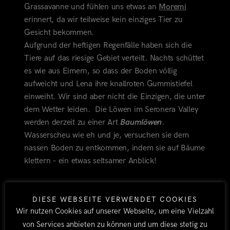
Grassavanne und fühlen uns etwas an
Moremi
erinnert, da wir teilweise kein einziges Tier zu
Gesicht bekommen.
Aufgrund der heftigen Regenfälle haben sich die
Tiere auf das riesige Gebiet verteilt. Nachts schüttet
es wie aus Eimern, so dass der Boden völlig
aufweicht und Lena ihre knallroten Gummistiefel
einweiht. Wir sind aber nicht die Einzigen, die unter
dem Wetter leiden. Die Löwen im Seronera Valley
werden derzeit zu einer Art
Baumlöwen
.
Wasserscheu wie eh und je, versuchen sie dem
nassen Boden zu entkommen, indem sie auf Bäume
klettern – ein etwas seltsamer Anblick!
Zurück in Arusha verabschieden wir uns von Lenas
DIESE WEBSEITE VERWENDET COOKIES
Mama, die die allnächtlich grasenden Büffel um ihr
Wir nutzen Cookies auf unserer Webseite, um eine Vielzahl
Zelt schwer vermissen wird. Wir beenden somit
von Services anbieten zu können und um diese stetig zu
auch unseren zweiten Tansaniaaufenthalt dieser