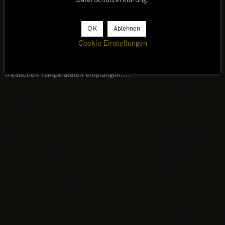
25. Juli 2021
OK
Ablehnen
Cookie Einstellungen
KARIBU TANZANIA
Back in Africa! In Arusha werden wir von eisigem Wind und
friesischen Temperaturen empfangen....