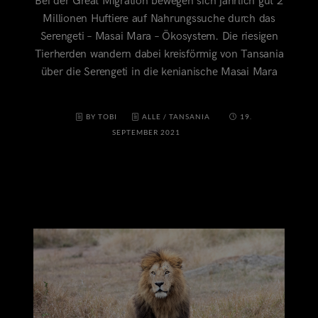
Bei der Great Migration bewegen sich jährlich gut 2
Millionen Huftiere auf Nahrungssuche durch das
Serengeti – Masai Mara – Ökosystem. Die riesigen
Tierherden wandern dabei kreisförmig von Tansania
über die Serengeti in die kenianische Masai Mara
BY TOBI
ALLE
/
TANSANIA
19.
SEPTEMBER 2021