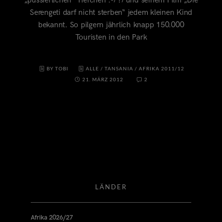
„pussierlichen“ Tierchen :-) ?) und seinem Film „Die
Serengeti darf nicht sterben“ jedem kleinen Kind
bekannt. So pilgern jährlich knapp 150.000
Touristen in den Park
BY TOBI
ALLE
/
TANSANIA
/
AFRIKA 2011/12
21. MÄRZ 2012
2
LÄNDER
Afrika 2026/27