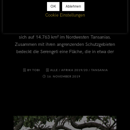
OK
Ablehnen
Cookie Einstellungen
TOGORO PLAINS
Der weltbekannte Serengeti Nationalpark erstreckt
sich auf 14.763 km² im Nordwesten Tansanias.
Zusammen mit ihren angrenzenden Schutzgebieten
bedeckt die Serengeti eine Fläche, die in etwa der
BY TOBI
ALLE
/
AFRIKA 2019/20
/
TANSANIA
16. NOVEMBER 2019