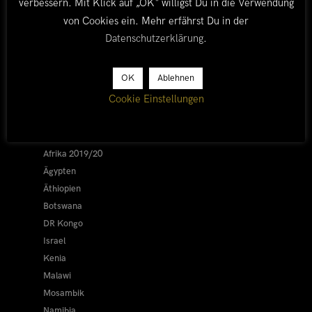
verbessern. Mit Klick auf „OK“ willigst Du in die Verwendung
von Cookies ein. Mehr erfährst Du in der
Datenschutzerklärung
.
LÄNDER
OK
Ablehnen
Cookie Einstellungen
Afrika 2026/27
Alle
Afrika 2019/20
Ägypten
Äthiopien
Botswana
DR Kongo
Israel
Kenia
Malawi
Mosambik
Namibia