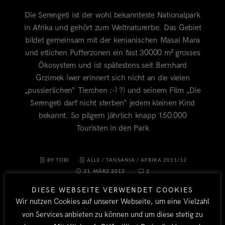
Die Serengeti ist der wohl bekannteste Nationalpark
in Afrika und gehört zum Weltnaturerbe. Das Gebiet
bildet gemeinsam mit der kenianischen Masai Mara
und etlichen Pufferzonen ein fast 30000 m² grosses
Ökosystem und ist spätestens seit Bernhard
Grzimek (wer erinnert sich nicht an die vielen
„pussierlichen“ Tierchen :-) ?) und seinem Film „Die
Serengeti darf nicht sterben“ jedem kleinen Kind
bekannt. So pilgern jährlich knapp 150.000
Touristen in den Park
BY TOBI
ALLE
/
TANSANIA
/
AFRIKA 2011/12
21. MÄRZ 2012
2
DIESE WEBSEITE VERWENDET COOKIES
Wir nutzen Cookies auf unserer Webseite, um eine Vielzahl
von Services anbieten zu können und um diese stetig zu