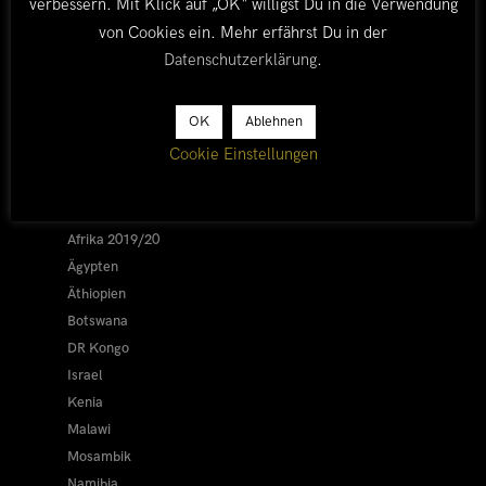
verbessern. Mit Klick auf „OK“ willigst Du in die Verwendung
von Cookies ein. Mehr erfährst Du in der
Datenschutzerklärung
.
LÄNDER
OK
Ablehnen
Cookie Einstellungen
Afrika 2026/27
Alle
Afrika 2019/20
Ägypten
Äthiopien
Botswana
DR Kongo
Israel
Kenia
Malawi
Mosambik
Namibia