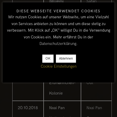
(Moremi
Safari
DIESE WEBSEITE VERWENDET COOKIES
Reserve –
Camp
Wir nutzen Cookies auf unserer Webseite, um eine Vielzahl
Khwai-Gebiet)
von Services anbieten zu können und um diese stetig zu
verbessern. Mit Klick auf „OK“ willigst Du in die Verwendung
18.10.2018
Transfer nach
Gweta
von Cookies ein. Mehr erfährst Du in der
Datenschutzerklärung
.
Gweta
Lodge
OK
Ablehnen
19.10.2018
Makgadikgadi-
Ntwetwe
Cookie Einstellungen
Salzpfannen /
Pan Sleep
Erdmännchen-
Out
Kolonie
20.10.2018
Nxai Pan
Nxai Pan