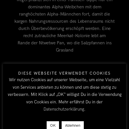
dominantes Alpha-Weibchen mit dem
ranghöchsten Alpha-Männchen fort, damit die
kargen Nahrungsressourcen des Lebensraums nicht
durch Überbevölkerung erschöpft werden. Eine
recht zutrauliche Meerkat-Kolonie lebt am
Rande der Ntwetwe Pan, wo die Salzpfannen ins
Grasland
BY TOBI
ALLE
/
BOTSWANA
6.
DIESE WEBSEITE VERWENDET COOKIES
SEPTEMBER 2017
Wir nutzen Cookies auf unserer Webseite, um eine Vielzahl
von Services anbieten zu können und um diese stetig zu
verbessern. Mit Klick auf „OK“ willigst Du in die Verwendung
von Cookies ein. Mehr erfährst Du in der
Datenschutzerklärung
.
OK
Ablehnen