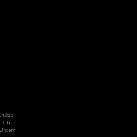
 andere
nd die
 Ländern