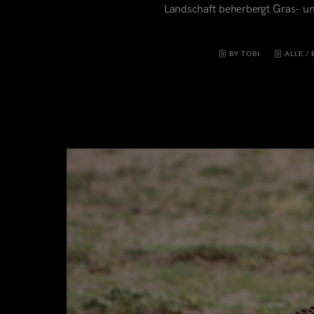
Landschaft beherbergt Gras- u
BY TOBI
ALLE
/