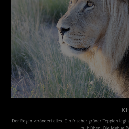
K
Der Regen verändert alles. Ein frischer grüner Teppich legt
zu blühen. Die Mabua Pa