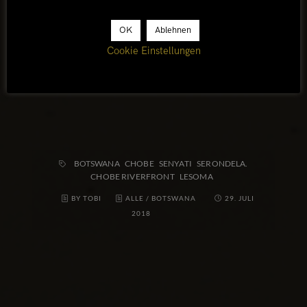
Piste erreichbar, die von der Kazungula-Nata-Road
abgeht.
OK
Ablehnen
Cookie Einstellungen
BOTSWANA
CHOBE
SENYATI
SERONDELA.
CHOBE RIVERFRONT
LESOMA
BY TOBI
ALLE
/
BOTSWANA
29. JULI
2018