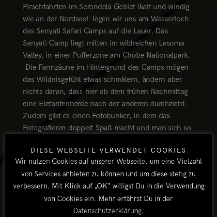
Pirschfahrten im Serondela Gebiet (kalt und windig
wie an der Nordsee) legen wir uns am Wasserloch
des Senyati Safari Camps auf die Lauer. Das
Senyati Camp liegt mitten im wildreichen Lesoma
Valley, in einer Pufferzone am Chobe Nationalpark.
Die Farmzäune im Hintergrund des Camps mögen
das Wildnisgefühl etwas schmälern, ändern aber
nichts daran, dass hier ab dem frühen Nachmittag
eine Elefantenherde nach der anderen durchzieht.
Zudem gibt es einen Fotobunker, in dem das
Fotografieren doppelt Spaß macht und man sich so
fühlt, als stünde man mitten in der Herde. Ein
DIESE WEBSEITE VERWENDET COOKIES
wunderbarer Abenteuerspielplatz und für uns der
Wir nutzen Cookies auf unserer Webseite, um eine Vielzahl
definitiv bessere Ort, das Zelt aufzustellen als
von Services anbieten zu können und um diese stetig zu
irgendwo in Kasane.
verbessern. Mit Klick auf „OK“ willigst Du in die Verwendung
von Cookies ein. Mehr erfährst Du in der
Das Senyati Camp liegt 20 Kilometer südlich von
Datenschutzerklärung
.
Kasane und ist über eine 3 km lange tiefsandige