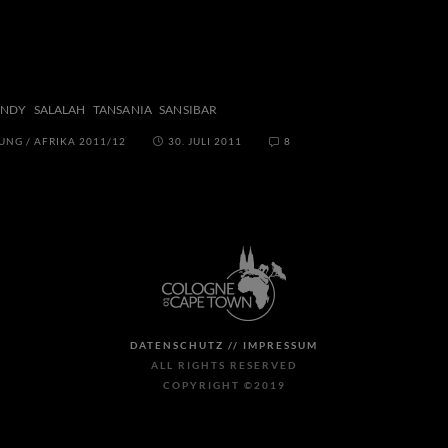
ANDY
SALALAH
TANSANIA
SANSIBAR
TUNG
/
AFRIKA 2011/12
30. JULI 2011
8
DATENSCHUTZ //
IMPRESSUM
ALL RIGHTS RESERVED
COPYRIGHT ©2019