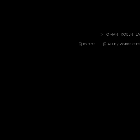
OMAN
KOELN
L
BY TOBI
ALLE
/
VORBEREI