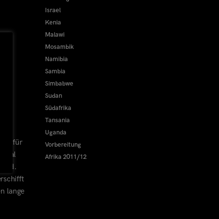
Israel
Kenia
Malawi
Mosambik
Namibia
Sambia
Simbabwe
Sudan
Südafrika
Tansania
Uganda
was für
Vorbereitung
stmal
Afrika 2011/12
wird.
schifft
en lange