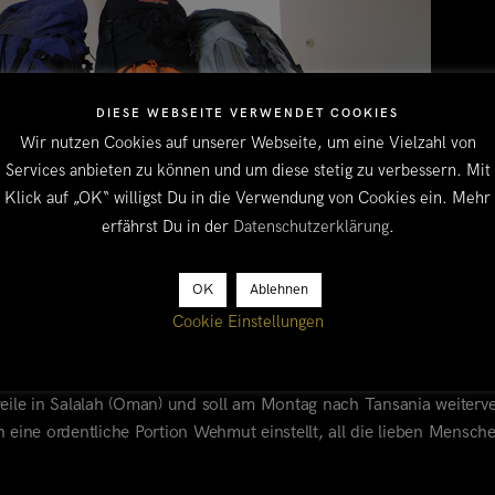
DIESE WEBSEITE VERWENDET COOKIES
Wir nutzen Cookies auf unserer Webseite, um eine Vielzahl von
Services anbieten zu können und um diese stetig zu verbessern. Mit
Klick auf „OK“ willigst Du in die Verwendung von Cookies ein. Mehr
erfährst Du in der
Datenschutzerklärung
.
OK
Ablehnen
 ist leer und unsere Möbel bei Kalles Onkel im Sauerland (Hilfe, 
Cookie Einstellungen
g der letzten Wochen mit wenig Schlaf und tiefen Augenringen er
, Lesen und dem Warten auf den Traktor wohl nicht viel passieren 
eile in Salalah (Oman) und soll am Montag nach Tansania weiterver
 eine ordentliche Portion Wehmut einstellt, all die lieben Mensch