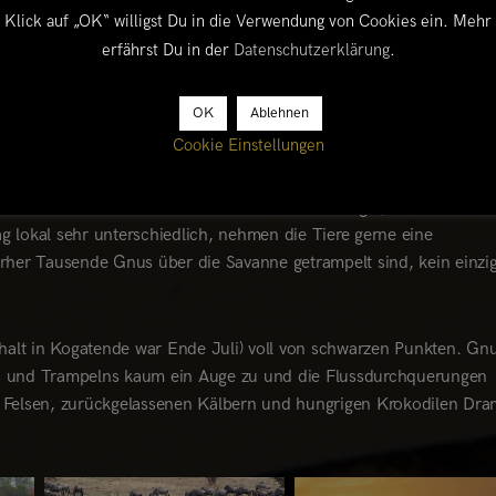
nen Huftiere auf Nahrungssuche durch das Serengeti - Masai Mara 
Klick auf „OK“ willigst Du in die Verwendung von Cookies ein. Mehr
mig von Tansania über die Serengeti in die kenianische Masai Mar
erfährst Du in der
Datenschutzerklärung
.
gal.
OK
Ablehnen
mengen von Gnus, Zebras und Gazellen auf ihrer Wanderung durch 
Cookie Einstellungen
en in die Serengeti wissen wir aber, dass das Timing der Migrati
eilen die Tiere länger im Süden oder ziehen früher in den etwas
chen Jahren verteilen sich die Tiere weitflächiger, so dass die
ag lokal sehr unterschiedlich, nehmen die Tiere gerne eine
rher Tausende Gnus über die Savanne getrampelt sind, kein einzi
thalt in Kogatende war Ende Juli) voll von schwarzen Punkten. Gn
ns und Trampelns kaum ein Auge zu und die Flussdurchquerungen
n Felsen, zurückgelassenen Kälbern und hungrigen Krokodilen Dr