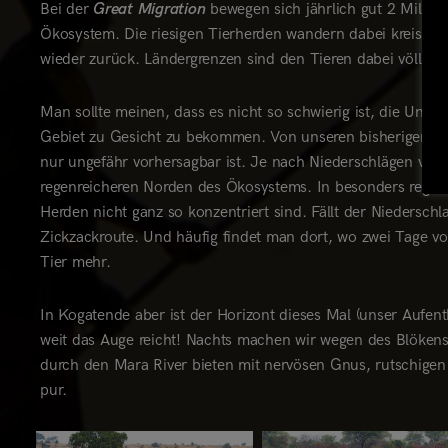
Bei der
Great Migration
bewegen sich jährlich gut 2 Millio
Ökosystem. Die riesigen Tierherden wandern dabei kreisför
wieder zurück. Ländergrenzen sind den Tieren dabei völlig e
Man sollte meinen, dass es nicht so schwierig ist, die Un
Gebiet zu Gesicht zu bekommen. Von unseren bisherigen Reis
nur ungefähr vorhersagbar ist. Je nach Niederschlägen verw
regenreicheren Norden des Ökosystems. In besonders regenrei
Herden nicht ganz so konzentriert sind. Fällt der Niederschl
Zickzackroute. Und häufig findet man dort, wo zwei Tage vo
Tier mehr.
In Kogatende aber ist der Horizont dieses Mal (unser Aufen
weit das Auge reicht! Nachts machen wir wegen des Blöke
durch den Mara River bieten mit nervösen Gnus, rutschige
pur.