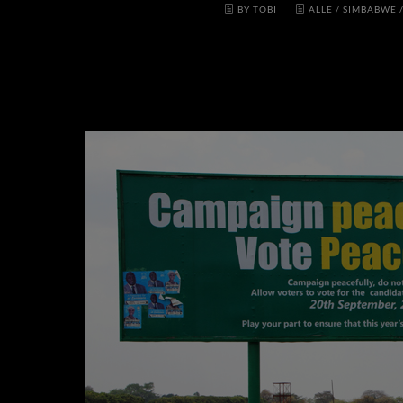
BY TOBI
ALLE
/
SIMBABWE