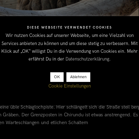
DIESE WEBSEITE VERWENDET COOKIES
Wir nutzen Cookies auf unserer Webseite, um eine Vielzahl von
Services anbieten zu können und um diese stetig zu verbessern. Mit
Klick auf „OK“ willigst Du in die Verwendung von Cookies ein. Mehr
erfährst Du in der
Datenschutzerklärung
.
OK
Ablehnen
Cookie Einstellungen
ANA POOLS
e Fahrt von Lusaka bis zum Wildlife Office in Marongora ist durc
 eine üble Schlaglochpiste. Hier schlängelt sich die Straße steil be
n Gräben. Der Grenzposten in Chirundu ist etwas anstrengend. Es 
len Warteschlangen und etlichen Schaltern