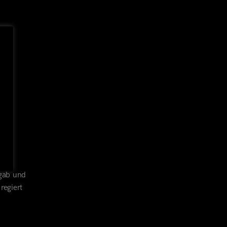
hweg
rgab und
regiert