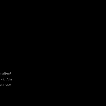
grüßen)
saka. Am
ael Sata