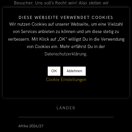
Besucher. Uns soll’s Recht sein! Also stellen wir
unser Zelt direkt an der Fallkante auf und genießen
DIESE WEBSEITE VERWENDET COOKIES
die Ruhe und den Blick für uns alleine.
Wir nutzen Cookies auf unserer Webseite, um eine Vielzahl
von Services anbieten zu können und um diese stetig zu
verbessern. Mit Klick auf „OK“ willigst Du in die Verwendung
SERENJE
SAMFYA
AFRIKA
SAMBIA
LUSAKA
von Cookies ein. Mehr erfährst Du in der
LUMANGWE FALLS
KAWAMBWA
Datenschutzerklärung
.
BY TOBI
ALLE
/
SAMBIA
/
AFRIKA 2011/12
21. OKTOBER 2011
3
OK
Ablehnen
Cookie Einstellungen
LÄNDER
Afrika 2026/27