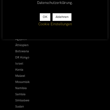
Datenschutzerklärung
.
LÄNDER
OK
Ablehnen
Afrika 2026/27
Cookie Einstellungen
Alle
Afrika 2019/20
Ägypten
Äthiopien
Botswana
DR Kongo
Israel
Kenia
Malawi
Mosambik
Namibia
Sambia
Simbabwe
Sudan