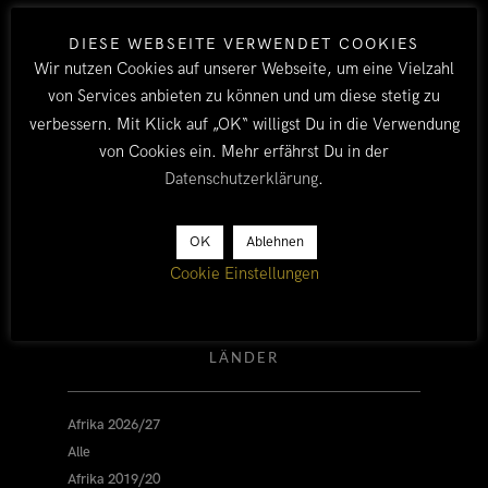
DIESE WEBSEITE VERWENDET COOKIES
[nggallery id=13]
Wir nutzen Cookies auf unserer Webseite, um eine Vielzahl
von Services anbieten zu können und um diese stetig zu
verbessern. Mit Klick auf „OK“ willigst Du in die Verwendung
NAMIB
NAUKLUFT
SOSSUSVLEI
NAMIBIA
von Cookies ein. Mehr erfährst Du in der
BY TOBI
ALLE
/
NAMIBIA
/
AFRIKA 2011/12
Datenschutzerklärung
.
16. JANUAR 2012
7
OK
Ablehnen
Cookie Einstellungen
LÄNDER
Afrika 2026/27
Alle
Afrika 2019/20