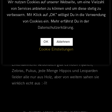
Wir nutzen Cookies auf unserer Webseite, um eine Vielzahl
Während der Tage in South Luangwa sehen wir
von Services anbieten zu können und um diese stetig zu
viele entspannte Elefantenherden, die praktisch um
verbessern. Mit Klick auf „OK“ willigst Du in die Verwendung
unseren Landy herum grasen und mehrfach ein
von Cookies ein. Mehr erfährst Du in der
Löwenpärchen in Flitterwochen. Wir stellen dabei
Datenschutzerklärung
.
fest, dass Löwensex nix für Romantiker ist – über
fünf Tage lang alle 20 Minuten (hossa!) Action mit
OK
Ablehnen
beeindruckender Geräuschkulisse. Dabei wird sich
Cookie Einstellungen
ordentlich angefaucht und „Vatter“ beisst Mutter
kräftig in den Nacken – für uns natürlich tolles
Entertainment! Ansonsten gibt es noch Hyänen,
Zebras, Pukus, jede Menge Hippos und Leoparden
(leider alle nur aus Holz, aber von weitem sahen sie
wirklich echt aus :-))!