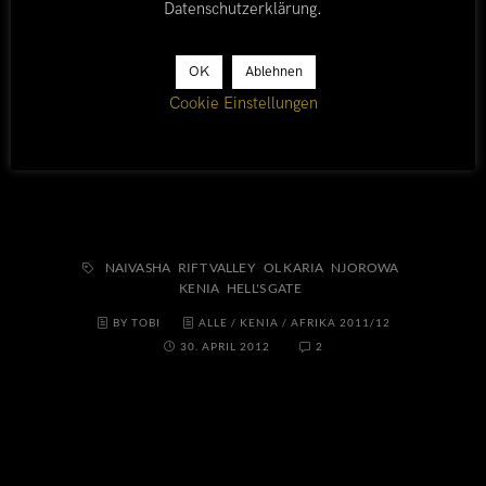
an Zebras, Büffeln oder Giraffen, die einem
Datenschutzerklärung
.
neugierig hinterher gucken. Tobi muss die
Niederlage beim Zielsprint gegen Adrians Waden
OK
Ablehnen
verarbeiten und der ein oder andere Teilnehmer der
Cookie Einstellungen
Reisegruppe hadert am nächsten Tag mit
Druckstellen im Gesässbereich.
NAIVASHA
RIFT VALLEY
OL KARIA
NJOROWA
KENIA
HELL'S GATE
BY TOBI
ALLE
/
KENIA
/
AFRIKA 2011/12
30. APRIL 2012
2