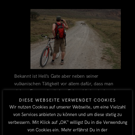
Bekannt ist Hell’s Gate aber neben seiner
vulkanischen Tätigkeit vor allem dafür, dass man
sich zu Fuss und mit dem Fahrrad frei zwischen den
vielen Wildtieren bewegen darf (es gibt keine
DIESE WEBSEITE VERWENDET COOKIES
Loewen und Elefanten!). Also mieten wir uns am
Wir nutzen Cookies auf unserer Webseite, um eine Vielzahl
Parkeingang vier eher bescheiden gewartete
von Services anbieten zu können und um diese stetig zu
Fahrräder (vor allem intakte Bremsen werden in
verbessern. Mit Klick auf „OK“ willigst Du in die Verwendung
Afrika nicht gross geschrieben!) und radeln vorbei
von Cookies ein. Mehr erfährst Du in der