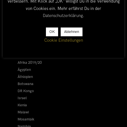
verbessern. Mit Klick auf „OK“ willigst Du in die Verwendung
von Cookies ein. Mehr erfährst Du in der
Datenschutzerklärung
.
LÄNDER
OK
Ablehnen
Cookie Einstellungen
Afrika 2026/27
Alle
Afrika 2019/20
Ägypten
Äthiopien
Botswana
DR Kongo
Israel
Kenia
Malawi
Mosambik
Namibia