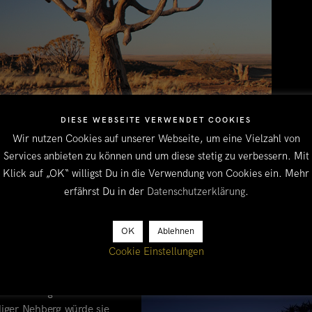
DIESE WEBSEITE VERWENDET COOKIES
Wir nutzen Cookies auf unserer Webseite, um eine Vielzahl von
Services anbieten zu können und um diese stetig zu verbessern. Mit
Klick auf „OK“ willigst Du in die Verwendung von Cookies ein. Mehr
erfährst Du in der
Datenschutzerklärung
.
bok, Pofadder oder Lutsputs. Sie liegen meilenweit auseinander u
Einwohnern. Wegen der großen Hitze und anhaltenden Trockenperio
OK
Ablehnen
esiedelt worden. Die Farmer konzentrieren sich hier hauptsächlic
Cookie Einstellungen
oome
) so gut wie nichts wächst.
nzen. Wegen ihrer fast
diger Nehberg würde sie