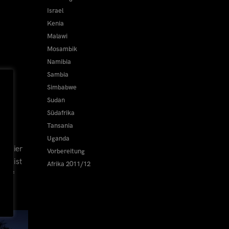
Israel
Kenia
Malawi
Mosambik
Namibia
Sambia
Simbabwe
Sudan
Südafrika
Tansania
Uganda
nd hier
Vorbereitung
den ist
Afrika 2011/12
h auf