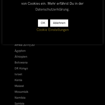
von Cookies ein. Mehr erfährst Du in der
Datenschutzerklärung
.
LÄNDER
OK
Ablehnen
Cookie Einstellungen
Afrika 2026/27
Alle
Afrika 2019/20
Ägypten
Äthiopien
Botswana
DR Kongo
Israel
Kenia
Malawi
Mosambik
Namibia
Sambia