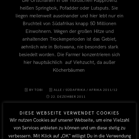
Die Ortschaften in der nördlichen Kapprovinz
heißen Springbok, Pofadder oder Lutsputs. Sie
liegen meilenweit auseinander und hier lebt nur ein
Bruchteil von Südafrikas knapp 50 Millionen
Einwohnern. Wegen der großen Hitze und
anhaltenden Trockenperioden ist das Gebiet,
aehnlich wie in Botswana, nie besonders stark
besiedelt worden. Die Farmer konzentrieren sich
hier hauptsächlich auf Viehzucht, da außer
Köcherbäumen
BY TOBI
ALLE
/
SÜDAFRIKA
/
AFRIKA 2011/12
22. DEZEMBER 2011
DIESE WEBSEITE VERWENDET COOKIES
Wir nutzen Cookies auf unserer Webseite, um eine Vielzahl
von Services anbieten zu können und um diese stetig zu
verbessern. Mit Klick auf „OK“ willigst Du in die Verwendung