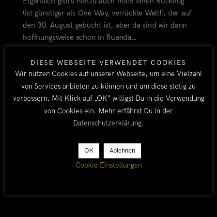
Eigentlich gibt’s hierzu auch noch einen Rückflug
(ist günstiger als One Way, verrückte Welt!), der auf
den 30. August gebucht ist, aber da sind wir dann
hoffnungsweise schon in Ruanda…
DIESE WEBSEITE VERWENDET COOKIES
Wir nutzen Cookies auf unserer Webseite, um eine Vielzahl
von Services anbieten zu können und um diese stetig zu
verbessern. Mit Klick auf „OK“ willigst Du in die Verwendung
von Cookies ein. Mehr erfährst Du in der
Datenschutzerklärung
.
OK
Ablehnen
FLUG
ADDISABABA
FRANKFURT
DAR ES
Cookie Einstellungen
SALAAM
KOELN
ETHIOPIAN AIRLINES
BY TOBI
ALLE
/
VORBEREITUNG
/
AFRIKA
2011/12
14. JULI 2011