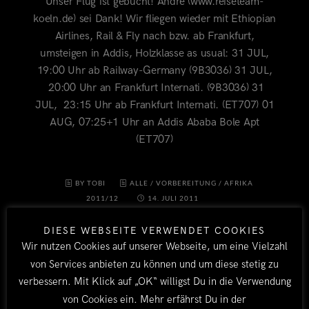
Unser Flug ist gebucht! Andre (www.reiseteam-
koeln.de) sei Dank! Wir fliegen wieder mit Ethiopian
Airlines, Rail & Fly nach bzw. ab Frankfurt,
umsteigen in Addis, Holzklasse as usual: 31 JUL,
19:00 Uhr ab Railway-Germany (9B3036) 31 JUL,
20:00 Uhr an Frankfurt Internati. (9B3036) 31
JUL, 23:15 Uhr ab Frankfurt Internati. (ET707) 01
AUG, 07:25+1 Uhr an Addis Ababa Bole Apt
(ET707)
BY TOBI
ALLE
/
VORBEREITUNG
/
AFRIKA
2011/12
14. JULI 2011
DIESE WEBSEITE VERWENDET COOKIES
Wir nutzen Cookies auf unserer Webseite, um eine Vielzahl
von Services anbieten zu können und um diese stetig zu
verbessern. Mit Klick auf „OK“ willigst Du in die Verwendung
von Cookies ein. Mehr erfährst Du in der