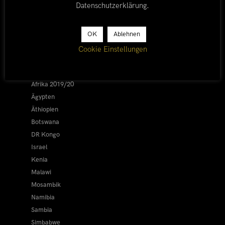
Datenschutzerklärung
.
LÄNDER
OK
Ablehnen
Cookie Einstellungen
Afrika 2026/27
Alle
Afrika 2019/20
Ägypten
Äthiopien
Botswana
DR Kongo
Israel
Kenia
Malawi
Mosambik
Namibia
Sambia
Simbabwe