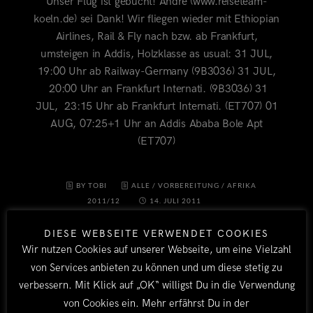
Unser Flug ist gebucht! Andre (www.reiseteam-
koeln.de) sei Dank! Wir fliegen wieder mit Ethiopian
Airlines, Rail & Fly nach bzw. ab Frankfurt,
umsteigen in Addis, Holzklasse as usual: 31 JUL,
19:00 Uhr ab Railway-Germany (9B3036) 31 JUL,
20:00 Uhr an Frankfurt Internati. (9B3036) 31
JUL, 23:15 Uhr ab Frankfurt Internati. (ET707) 01
AUG, 07:25+1 Uhr an Addis Ababa Bole Apt
(ET707)
BY TOBI
ALLE
/
VORBEREITUNG
/
AFRIKA
2011/12
14. JULI 2011
DIESE WEBSEITE VERWENDET COOKIES
Wir nutzen Cookies auf unserer Webseite, um eine Vielzahl
von Services anbieten zu können und um diese stetig zu
verbessern. Mit Klick auf „OK“ willigst Du in die Verwendung
von Cookies ein. Mehr erfährst Du in der