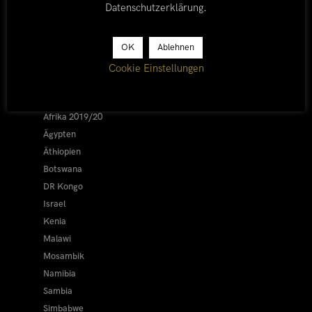
Datenschutzerklärung
.
LÄNDER
OK
Ablehnen
Cookie Einstellungen
Afrika 2026/27
Alle
Afrika 2019/20
Ägypten
Äthiopien
Botswana
DR Kongo
Israel
Kenia
Malawi
Mosambik
Namibia
Sambia
Simbabwe