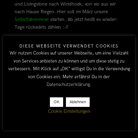
und Livingstone nach Windhoek, von wo aus wir
nach Hause fliegen. Hier soll im März unsere
Selbstfahrerreise
starten. Ab jetzt heißt es wieder:
Tage rückwärts zählen :-)!
Inzwischen haben wir übrigens einige unserer
DIESE WEBSEITE VERWENDET COOKIES
Fotogalerien aktualisiert.
Hier
findet Ihr Updates der
Wir nutzen Cookies auf unserer Webseite, um eine Vielzahl
Länder
Sambia
,
Malawi
und
Botswana
(Botswana ist
von Services anbieten zu können und um diese stetig zu
noch ein Nachtrag unserer Reise im Dezember
verbessern. Mit Klick auf „OK“ willigst Du in die Verwendung
2014).
von Cookies ein. Mehr erfährst Du in der
Datenschutzerklärung
.
SUNGA MOYO
MALAWI
MALAWISEE
OK
Ablehnen
CHINTHECHE
Cookie Einstellungen
BY TOBI
ALLE
/
MALAWI
16. AUGUST
2015