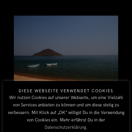
DIESE WEBSEITE VERWENDET COOKIES
AM MALAWISEE
Wir nutzen Cookies auf unserer Webseite, um eine Vielzahl
von Services anbieten zu können und um diese stetig zu
Der Malawisee ist Afrikas drittgrößter See. Er
verbessern. Mit Klick auf „OK“ willigst Du in die Verwendung
bedeckt rund ein Fünftel der Fläche des Landes
von Cookies ein. Mehr erfährst Du in der
und bildet praktisch von Norden bis Süden die
Datenschutzerklärung
.
Grenze nach Mosambik. Fast 90 % aller Fische, die