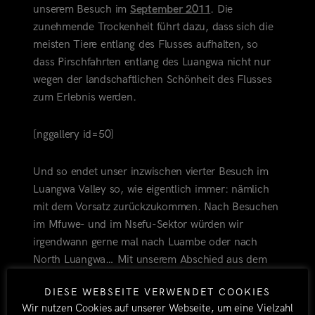
unserem Besuch im
September 2011
. Die
zunehmende Trockenheit führt dazu, dass sich die
meisten Tiere entlang des Flusses aufhalten, so
dass Pirschfahrten entlang des Luangwa nicht nur
wegen der landschaftlichen Schönheit des Flusses
zum Erlebnis werden.
[nggallery id=50]
Und so endet unser inzwischen vierter Besuch im
Luangwa Valley so, wie eigentlich immer: nämlich
mit dem Vorsatz zurückzukommen. Nach Besuchen
im Mfuwe- und im Nsefu-Sektor würden wir
irgendwann gerne mal nach Luambe oder nach
North Luangwa… Mit unserem Abschied aus dem
Luangwa Valley verabschieden wir uns auch aus
DIESE WEBSEITE VERWENDET COOKIES
Sambia, das für uns ein Land voller Widersprüche
Wir nutzen Cookies auf unserer Webseite, um eine Vielzahl
bleibt. Einerseits politisch stabil, andererseits mit