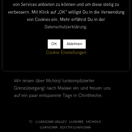
von Services anbieten zu können und um diese stetig zu
jeder Menge Korruption. Einerseits mit einem
verbessern. Mit Klick auf „OK“ willigst Du in die Verwendung
vorbildlichen Ausbau des Straßennetzes,
von Cookies ein. Mehr erfährst Du in der
andererseits mit einem völligen Kollaps der
Datenschutzerklärung
.
Stromversorgung, Einerseits mit einem hohen
Wirtschaftswachstum, andererseits mit einer
Analphabetenrate, die immer noch bei 20 % liegt…
OK
Ablehnen
In nur eineinhalb Jahren wird hier erneut gewählt
Cookie Einstellungen
und wir wagen zu bezweifeln, dass Edgar Lungu
diese Amtszeit übersteht.
Wir reisen über Mchinji (unkomplizierter
Grenzübergang) nach Malawi ein und freuen uns
auf ein paar entspannte Tage in Chintheche.
LUANGWA VALLEY
LUAMBE
MCHINJI
LUANGWA
SOUTH LUANGWA