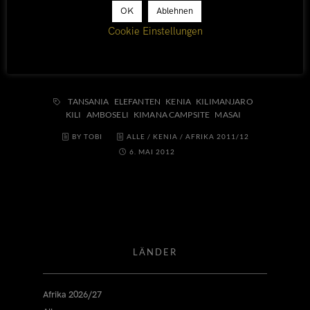
Kimana Campsite etwas länger dauert als
OK
Ablehnen
gewöhnlich.
Cookie Einstellungen
TANSANIA
ELEFANTEN
KENIA
KILIMANJARO
KILI
AMBOSELI
KIMANA CAMPSITE
MASAI
BY TOBI
ALLE
/
KENIA
/
AFRIKA 2011/12
6. MAI 2012
LÄNDER
Afrika 2026/27