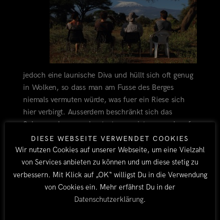
jedoch eine launische Diva und hüllt sich oft genug
in Wolken, so dass man am Fusse des Berges
niemals vermuten würde, was fuer ein Riese sich
hier verbirgt. Ausserdem beschränkt sich das
Schneevorkommen heutzutage meist nur noch auf
ein kleines Restfeld auf dem Gipfel des Uhuru Peak.
DIESE WEBSEITE VERWENDET COOKIES
Die Eiskappe ist im letzten Jahrhundert um 85 %
Wir nutzen Cookies auf unserer Webseite, um eine Vielzahl
geschmolzen, was angeblich eher mit einem
von Services anbieten zu können und um diese stetig zu
trockeneren regionalen Klima zu tun hat als mit
verbessern. Mit Klick auf „OK“ willigst Du in die Verwendung
globaler Klimaerwärmung. Aber nachts schneit es
von Cookies ein. Mehr erfährst Du in der
auf dem Kili und „Seine Majestaet“ zeigt sich in
Datenschutzerklärung
.
voller Pracht, weshalb unser Frühstück auf der