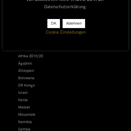
Datenschutzerklärung
.
OK
Ablehnen
LÄNDER
Cookie Einstellungen
Afrika 2026/27
Alle
Afrika 2019/20
Ägypten
Äthiopien
Botswana
DR Kongo
Israel
Kenia
Malawi
Mosambik
Namibia
Sambia