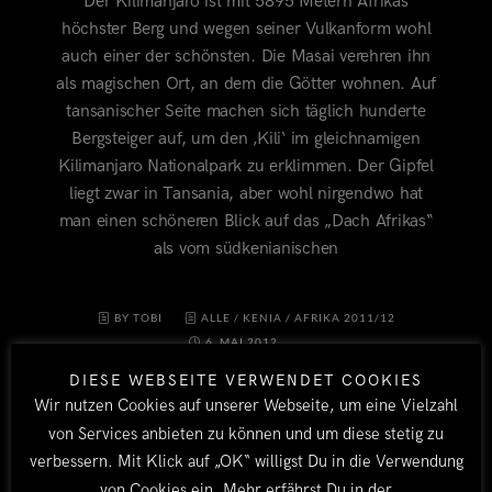
Der Kilimanjaro ist mit 5895 Metern Afrikas
höchster Berg und wegen seiner Vulkanform wohl
auch einer der schönsten. Die Masai verehren ihn
als magischen Ort, an dem die Götter wohnen. Auf
tansanischer Seite machen sich täglich hunderte
Bergsteiger auf, um den ‚Kili‘ im gleichnamigen
Kilimanjaro Nationalpark zu erklimmen. Der Gipfel
liegt zwar in Tansania, aber wohl nirgendwo hat
man einen schöneren Blick auf das „Dach Afrikas“
als vom südkenianischen
BY TOBI
ALLE
/
KENIA
/
AFRIKA 2011/12
6. MAI 2012
DIESE WEBSEITE VERWENDET COOKIES
Wir nutzen Cookies auf unserer Webseite, um eine Vielzahl
von Services anbieten zu können und um diese stetig zu
verbessern. Mit Klick auf „OK“ willigst Du in die Verwendung
von Cookies ein. Mehr erfährst Du in der