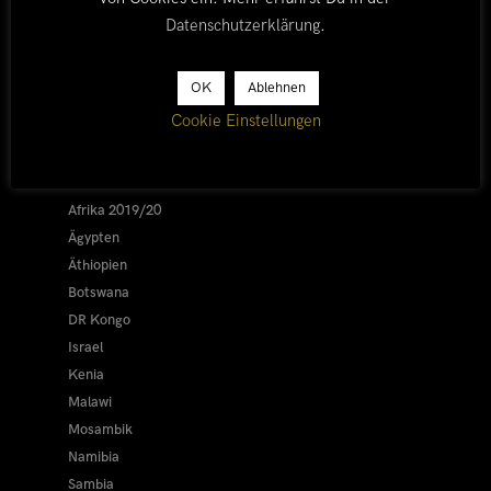
Datenschutzerklärung
.
OK
Ablehnen
LÄNDER
Cookie Einstellungen
Afrika 2026/27
Alle
Afrika 2019/20
Ägypten
Äthiopien
Botswana
DR Kongo
Israel
Kenia
Malawi
Mosambik
Namibia
Sambia