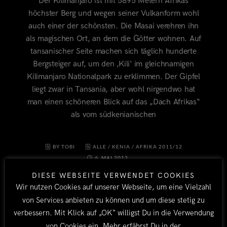
Der Kilimanjaro ist mit 5895 Metern Afrikas
höchster Berg und wegen seiner Vulkanform wohl
auch einer der schönsten. Die Masai verehren ihn
als magischen Ort, an dem die Götter wohnen. Auf
tansanischer Seite machen sich täglich hunderte
Bergsteiger auf, um den ‚Kili‘ im gleichnamigen
Kilimanjaro Nationalpark zu erklimmen. Der Gipfel
liegt zwar in Tansania, aber wohl nirgendwo hat
man einen schöneren Blick auf das „Dach Afrikas“
als vom südkenianischen
BY TOBI
ALLE
/
KENIA
/
AFRIKA 2011/12
6. MAI 2012
DIESE WEBSEITE VERWENDET COOKIES
Wir nutzen Cookies auf unserer Webseite, um eine Vielzahl
von Services anbieten zu können und um diese stetig zu
verbessern. Mit Klick auf „OK“ willigst Du in die Verwendung
von Cookies ein. Mehr erfährst Du in der