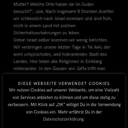
Mutter? Welche Orte haben sie im Sudan
besucht?“, usw. Nach insgesamt 8 Stunden duerfen
wir schliesslich nach Israel einreisen und sind froh,
nicht in einem Land mit solchen
Sicherheitsvorkehrungen zu leben.
Ueber Israel selber koennen wir wenig berichten.
Wir verbringen unsere letzten Tage in Tel Aviv, der
wohl untypischsten, weil tolerantesten Stadt des
Landes. Hier leben alle Religionen in Einklang
miteinander. In den Gassen von Jaffa trifft man
schwule Paerchen mit freiem Oberkoerper neben
juedischen Maennern mit Schlaefenlocken und
DIESE WEBSEITE VERWENDET COOKIES
arabischen Frauen in Burkas an.
Wir nutzen Cookies auf unserer Webseite, um eine Vielzahl
von Services anbieten zu können und um diese stetig zu
verbessern. Mit Klick auf „OK“ willigst Du in die Verwendung
Irgendwann ist dann aber doch der Tag unserer
von Cookies ein. Mehr erfährst Du in der
Abreise gekommen und wir besteigen in Ashdod die
Datenschutzerklärung
.
Spes, ein Frachtschiff, was uns und den Landy
nach Italien bringen wird.