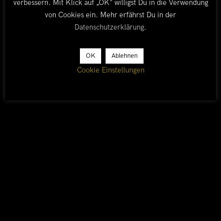
verbessern. Mit Klick auf „OK“ willigst Du in die Verwendung
wir gerne weiter ins Landesinnere der „grünen Hölle
von Cookies ein. Mehr erfährst Du in der
Afrikas“.
Datenschutzerklärung
.
Kongofotos findet Ihr
hier
.
OK
Ablehnen
Cookie Einstellungen
Ein nachtraeglich eingestelltes Video zum
Gorillatrekking gibt es unter: