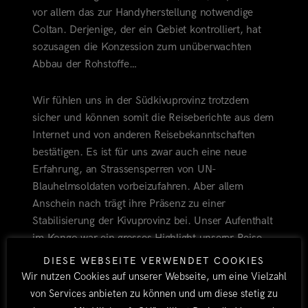
vor allem das zur Handyherstellung notwendige
Coltan. Derjenige, der ein Gebiet kontrolliert, hat
sozusagen die Konzession zum unüberwachten
Abbau der Rohstoffe…
Wir fühlen uns in der Südkivuprovinz trotzdem
sicher und können somit die Reiseberichte aus dem
Internet und von anderen Reisebekanntschaften
bestätigen. Es ist für uns zwar auch eine neue
Erfahrung, an Strassensperren von UN-
Blauhelmsoldaten vorbeizufahren. Aber allem
Anschein nach trägt ihre Präsenz zu einer
Stabilisierung der Kivuprovinz bei. Unser Aufenthalt
im Kongo war ein grosses Highlight unserer Reise
und macht uns richtig neugierig auf den Rest des
DIESE WEBSEITE VERWENDET COOKIES
Landes, der aber im Moment nach wie vor fuer
Wir nutzen Cookies auf unserer Webseite, um eine Vielzahl
Reisende absolut tabu ist. Wenn es die
von Services anbieten zu können und um diese stetig zu
Sicherheitslage irgendwann zulassen sollte, fahren