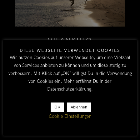
VILANKULO
DIESE WEBSEITE VERWENDET COOKIES
Als das Verfassungsgericht in Malawi die
Wir nutzen Cookies auf unserer Webseite, um eine Vielzahl
Wahlergebnisse überraschender Weise annulliert
von Services anbieten zu können und um diese stetig zu
und Neuwahlen anordnet (zum Glück bleibt alles
verbessern. Mit Klick auf „OK“ willigst Du in die Verwendung
ruhig!), haben wir die Grenze nach Mosambik
von Cookies ein. Mehr erfährst Du in der
bereits passiert.
Datenschutzerklärung
.
BY TOBI
ALLE
/
AFRIKA 2019/20
/
MOSAMBIK
OK
Ablehnen
29. FEBRUAR 2020
Cookie Einstellungen