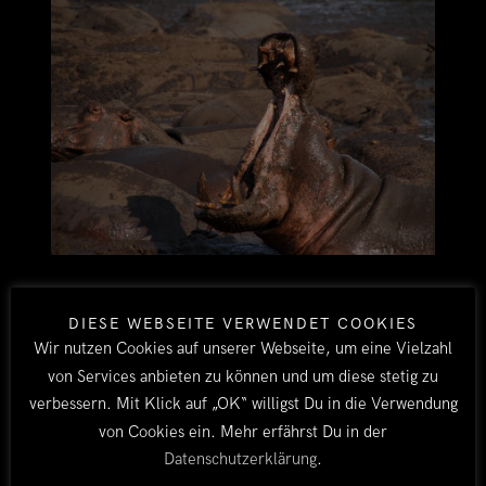
KATAVIS HIPPOS
DIESE WEBSEITE VERWENDET COOKIES
Katavi verdankt seinen Wildreichtum vor allem der
Wir nutzen Cookies auf unserer Webseite, um eine Vielzahl
Tsetsefliege. Tsetsefliegen übertragen die
von Services anbieten zu können und um diese stetig zu
Schlafkrankheit, an der hier in der Vergangenheit
verbessern. Mit Klick auf „OK“ willigst Du in die Verwendung
ganze Rinderherden verendet sind. Da man im
von Cookies ein. Mehr erfährst Du in der
Westen Tansanias hauptsächlich von der Viehzucht
Datenschutzerklärung
.
lebt, haben die unsäglichen Viecher die