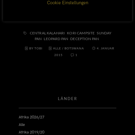
Cookie Einstellungen
privat geführten Campsites im CKGR.
CENTRAL KALAHARI
KORI CAMPSITE
SUNDAY
PAN
LEOPARD PAN
DECEPTION PAN
BY TOBI
ALLE
/
BOTSWANA
4. JANUAR
2015
1
LÄNDER
Afrika 2026/27
Alle
Afrika 2019/20