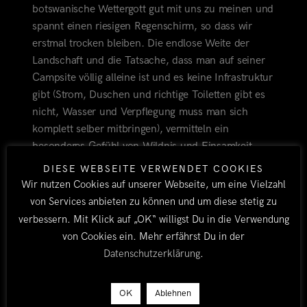
botswanische Wettergott gut mit uns zu meinen und
spannt einen riesigen Regenschirm, so dass wir
erstmal trocken bleiben. Die endlose Weite der
Landschaft und die Tatsache, dass man auf seiner
Campsite völlig alleine ist und es keine Infrastruktur
gibt (Strom, Duschen und richtige Toiletten gibt es
nicht, Wasser und Verpflegung muss man sich
komplett selber mitbringen), vermitteln ein
besonderes Gefühl von Wildnis und Einsamkeit.
Wir genießen den ersten Abend und sind neugierig
DIESE WEBSEITE VERWENDET COOKIES
auf unsere ersten Safaris…
Wir nutzen Cookies auf unserer Webseite, um eine Vielzahl
von Services anbieten zu können und um diese stetig zu
[nggallery id=44]
verbessern. Mit Klick auf „OK“ willigst Du in die Verwendung
von Cookies ein. Mehr erfährst Du in der
Die Kori Campsite wird als eine der ganz wenigen
Datenschutzerklärung
.
Campsites in Botswana noch über
DWNP
verwaltet
und gebucht und verfügt über haargenau die
OK
Ablehnen
gleichen Facilities (nämlich gar keine :-)!) wie die