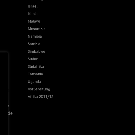
Israel
Kenia
Malawi
Mosambik
Namibia
Sambia
Simbabwe
Sudan
Südafrika
Tansania
Uganda
Vorbereitung
erzen
Afrika 2011/12
r von
Grunde
ls