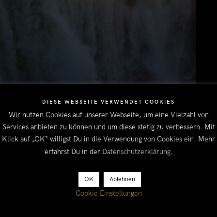
DIESE WEBSEITE VERWENDET COOKIES
Wir nutzen Cookies auf unserer Webseite, um eine Vielzahl von
Services anbieten zu können und um diese stetig zu verbessern. Mit
Klick auf „OK“ willigst Du in die Verwendung von Cookies ein. Mehr
eber 100 Metern Höhe die groessten Wasserfaelle Afrikas. Hier stu
erfährst Du in der
Datenschutzerklärung
.
die Fallkante, was ein maechtiges Getoese und jede Menge Gischt
so voll haben wir sie noch nie gesehen. Noch im Oktober haben wi
OK
Ablehnen
nd sind zu
Fuß entlang der Fallkante gelaufen. Jetzt kann man im 
Cookie Einstellungen
man durch die aufwirbelnde Gischt unweigerlich nass wird. Es ist, a
end, aber auch sehr nass!