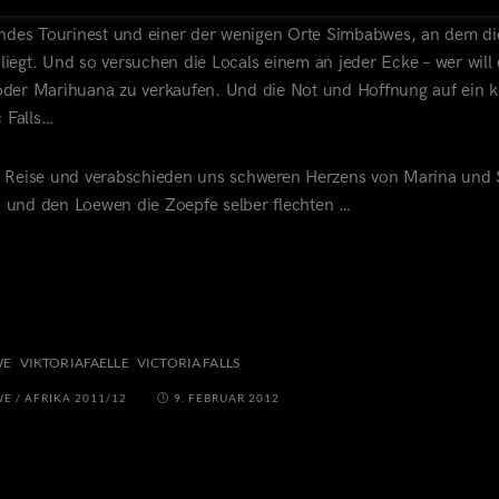
gendes Tourinest und einer der wenigen Orte Simbabwes, an dem di
iegt. Und so versuchen die Locals einem an jeder Ecke – wer will 
oder Marihuana zu verkaufen. Und die Not und Hoffnung auf ein k
 Falls…
er Reise und verabschieden uns schweren Herzens von Marina und S
 und den Loewen die Zoepfe selber flechten …
WE
VIKTORIAFAELLE
VICTORIA FALLS
WE
/
AFRIKA 2011/12
9. FEBRUAR 2012