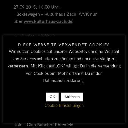
27.09.2015, 16.00 Uhr:
Hückeswagen – Kulturhaus Zach (VVK nur
über
www.kulturhaus-zach.de
)
17.10.2015, 20.00 Uhr:
Köln – Ewerk (VVK nur über
www.abenteuer-
DIESE WEBSEITE VERWENDET COOKIES
welt.koeln
)
Wir nutzen Cookies auf unserer Webseite, um eine Vielzahl
von Services anbieten zu können und um diese stetig zu
verbessern. Mit Klick auf „OK“ willigst Du in die Verwendung
23.10.2015, 18.00 Uhr:
Judenburg (Österreich) – Festhalle (VVK nur
von Cookies ein. Mehr erfährst Du in der
über
www.elmundo-festival.at
)
Datenschutzerklärung
.
30.10.2015, 19.00 Uhr:
OK
Ablehnen
Gummersbach – Halle 32
Cookie Einstellungen
01.11.2015, 15.00 Uhr:
Köln – Club Bahnhof Ehrenfeld