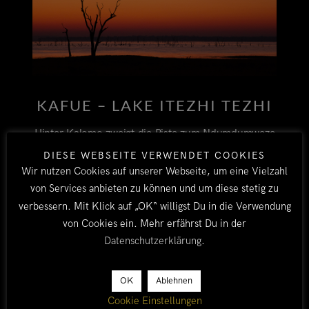
KAFUE – LAKE ITEZHI TEZHI
Hinter Kalomo zweigt die Piste zum Ndumdumweze
Gate des Kafue Nationalparks ab. Der Kafue
DIESE WEBSEITE VERWENDET COOKIES
Nationalpark ist mit 22.400 km² der größte und
Wir nutzen Cookies auf unserer Webseite, um eine Vielzahl
älteste Nationalpark Sambias. Auf der tiefsandigen
von Services anbieten zu können und um diese stetig zu
ca. 110 km langen Strecke vom Ndumdumweze
verbessern. Mit Klick auf „OK“ willigst Du in die Verwendung
Gate bis zum Lake Itezhi Tezhi (sprich: Iteschi
von Cookies ein. Mehr erfährst Du in der
Teschi) sehen wir kein einziges anderes Auto. Wenn
Datenschutzerklärung
.
wir die Strecke nochmal fahren würden, würden wir
sicher ein Satellitentelefon mitnehmen, denn in
OK
Ablehnen
Sachen Einsamkeit ist die
Cookie Einstellungen