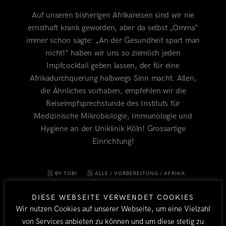
Auf unseren bisherigen Afrikareisen sind wir nie
ernsthaft krank geworden, aber da selbst „Omma“
immer schon sagte: „An der Gesundheit spart man
nicht!“ haben wir uns so ziemlich jeden
Impfcocktail geben lassen, der für eine
Afrikadurchquerung halbwegs Sinn macht. Allen,
die Ähnliches vorhaben, empfehlen wir die
Reiseimpfsprechstunde des Instituts für
Medizinische Mikrobiologie, Immunologie und
Hygiene an der Uniklinik Köln! Grossartige
Einrichtung!
BY TOBI
ALLE
/
VORBEREITUNG
/
AFRIKA
2011/12
21. JULI 2011
1
DIESE WEBSEITE VERWENDET COOKIES
Wir nutzen Cookies auf unserer Webseite, um eine Vielzahl
von Services anbieten zu können und um diese stetig zu