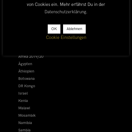
von Cookies ein. Mehr erfährst Du in der
Datenschutzerklärung
.
LÄNDER
OK
Ablehnen
Cookie Einstellungen
Afrika 2026/27
Alle
Afrika 2019/20
Ägypten
Äthiopien
Botswana
DR Kongo
Israel
Kenia
Malawi
Mosambik
Namibia
Sambia