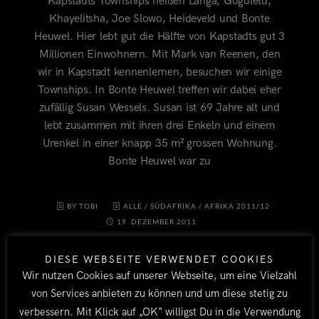
Kapstadts Townships heißen Langa, Guguletu,
Khayelitsha, Joe Slowo, Heideveld und Bonte
Heuwel. Hier lebt gut die Hälfte von Kapstadts gut 3
Millionen Einwohnern. Mit Mark van Reenen, den
wir in Kapstadt kennenlernen, besuchen wir einige
Townships. In Bonte Heuwel treffen wir dabei eher
zufällig Susan Wessels. Susan ist 69 Jahre alt und
lebt zusammen mit ihren drei Enkeln und einem
Urenkel in einer knapp 35 m² grossen Wohnung.
Bonte Heuwel war zu
BY TOBI
ALLE
/
SÜDAFRIKA
/
AFRIKA 2011/12
19. DEZEMBER 2011
DIESE WEBSEITE VERWENDET COOKIES
Wir nutzen Cookies auf unserer Webseite, um eine Vielzahl
von Services anbieten zu können und um diese stetig zu
verbessern. Mit Klick auf „OK“ willigst Du in die Verwendung