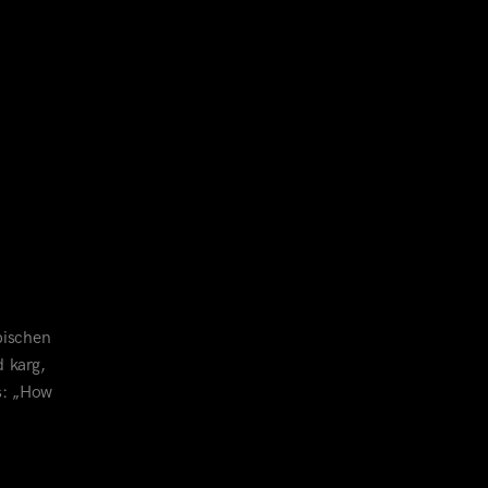
pischen
d karg,
s: „How