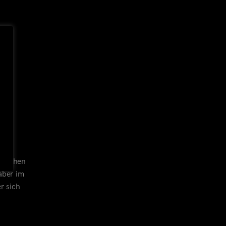
 Duschen
aber im
r sich