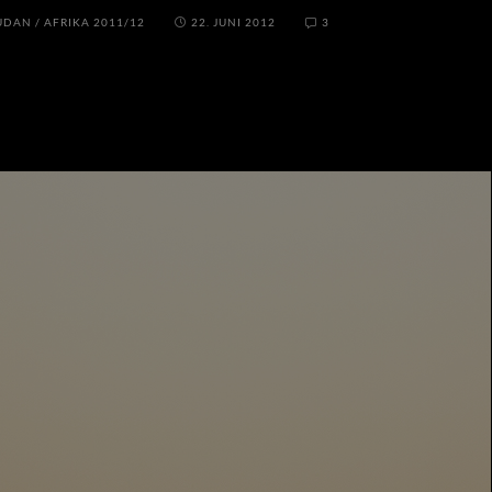
UDAN
/
AFRIKA 2011/12
22. JUNI 2012
3