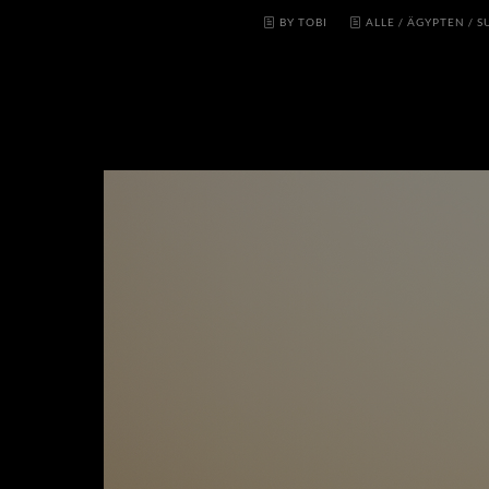
BY TOBI
ALLE
/
ÄGYPTEN
/
S