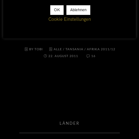
innerhalb von nur wenigen Kilometern von
OK
Ablehnen
Trockensavanne in Regenwald verwandeln kann.
Cookie Einstellungen
Mang’ula ist für uns Ausgangspunkt in den
Udzungwa Nationalpark, ein klassisches
BY TOBI
ALLE
/
TANSANIA
/
AFRIKA 2011/12
22. AUGUST 2011
16
LÄNDER