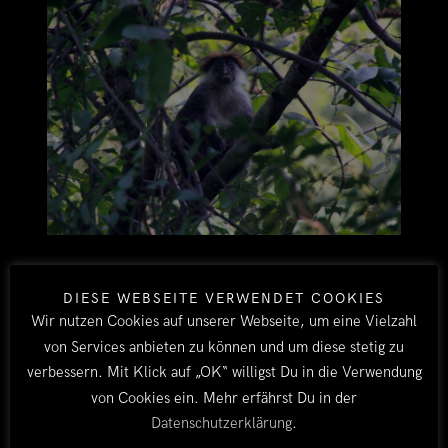
UDZUNGWA
DIESE WEBSEITE VERWENDET COOKIES
Mang’ula ist ein kleines Dorf im Regenwald, das
Wir nutzen Cookies auf unserer Webseite, um eine Vielzahl
rund 60 km vom Tan Zam Highway liegt. Die rund
von Services anbieten zu können und um diese stetig zu
60 km Buckelpiste von Mikumi aus sind die erste
verbessern. Mit Klick auf „OK“ willigst Du in die Verwendung
Bewährungsprobe für den Landy –
von Cookies ein. Mehr erfährst Du in der
Höchstgeschwindigkeit 30 km/h! Wir sind sehr
Datenschutzerklärung
.
erstaunt darüber, wie sich die Landschaft hier