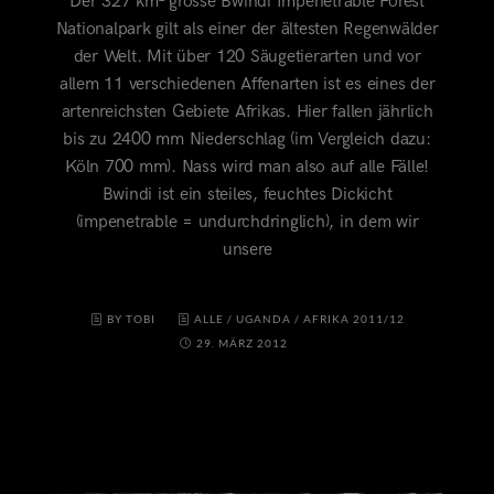
Der 327 km² grosse Bwindi Impenetrable Forest
Nationalpark gilt als einer der ältesten Regenwälder
der Welt. Mit über 120 Säugetierarten und vor
allem 11 verschiedenen Affenarten ist es eines der
artenreichsten Gebiete Afrikas. Hier fallen jährlich
bis zu 2400 mm Niederschlag (im Vergleich dazu:
Köln 700 mm). Nass wird man also auf alle Fälle!
Bwindi ist ein steiles, feuchtes Dickicht
(impenetrable = undurchdringlich), in dem wir
unsere
BY TOBI
ALLE
/
UGANDA
/
AFRIKA 2011/12
29. MÄRZ 2012