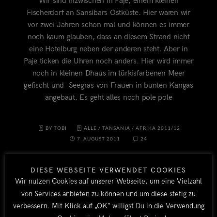
Wir sind inzwischen in Paje, einem kleinen
Fischerdorf an Sansibars Ostküste. Hier waren wir
vor zwei Jahren schon mal und können es immer
noch kaum glauben, dass an diesem Strand nicht
eine Hotelburg neben der anderen steht. Aber in
Paje ticken die Uhren noch anders. Hier wird immer
noch in kleinen Dhaus im türkisfarbenen Meer
gefischt und Seegras von Frauen in bunten Kangas
angebaut. Es geht alles noch pole pole
BY TOBI
ALLE
/
TANSANIA
/
AFRIKA 2011/12
7. AUGUST 2011
24
DIESE WEBSEITE VERWENDET COOKIES
Wir nutzen Cookies auf unserer Webseite, um eine Vielzahl
von Services anbieten zu können und um diese stetig zu
verbessern. Mit Klick auf „OK“ willigst Du in die Verwendung