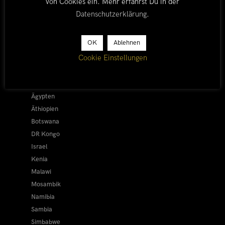
von Cookies ein. Mehr erfährst Du in der
Datenschutzerklärung
.
LÄNDER
OK
Ablehnen
Cookie Einstellungen
Afrika 2026/27
Alle
Afrika 2019/20
Ägypten
Äthiopien
Botswana
DR Kongo
Israel
Kenia
Malawi
Mosambik
Namibia
Sambia
Simbabwe