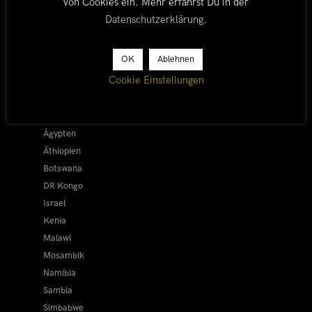
von Cookies ein. Mehr erfährst Du in der
Datenschutzerklärung
.
LÄNDER
OK
Ablehnen
Cookie Einstellungen
Afrika 2026/27
Alle
Afrika 2019/20
Ägypten
Äthiopien
Botswana
DR Kongo
Israel
Kenia
Malawi
Mosambik
Namibia
Sambia
Simbabwe