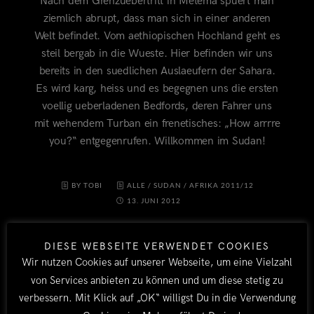
Nach dem Grenzuebertritt in Metema spuert man
ziemlich abrupt, dass man sich in einer anderen
Welt befindet. Vom aethiopischen Hochland geht es
steil bergab in die Wueste. Hier befinden wir uns
bereits in den suedlichen Auslaeufern der Sahara.
Es wird karg, heiss und es begegnen uns die ersten
voellig ueberladenen Bedfords, deren Fahrer uns
mit wehendem Turban ein frenetisches: „How arrrre
you?“ entgegenrufen. Willkommen im Sudan!
BY TOBI
ALLE
/
SUDAN
/
AFRIKA 2011/12
13. JUNI 2012
DIESE WEBSEITE VERWENDET COOKIES
Wir nutzen Cookies auf unserer Webseite, um eine Vielzahl
von Services anbieten zu können und um diese stetig zu
verbessern. Mit Klick auf „OK“ willigst Du in die Verwendung