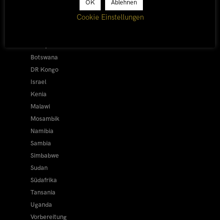
OK
Ablehnen
Alle
Cookie Einstellungen
Afrika 2019/20
Ägypten
Äthiopien
Botswana
DR Kongo
Israel
Kenia
Malawi
Mosambik
Namibia
Sambia
Simbabwe
Sudan
Südafrika
Tansania
Uganda
Vorbereitung