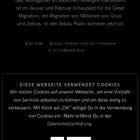
Das Ndutugebiet im südlichen Serengeti-Ökosystem
ist im Januar und Februar Schauplatz für die Great
Migration, die Migration von Millionen von Gnus
und Zebras. In den Ndutu Plains kommen jetzt bis
BY TOBI
ALLE
/
AFRIKA 2019/20
/
TANSANIA
10. FEBRUAR 2020
DIESE WEBSEITE VERWENDET COOKIES
Wir nutzen Cookies auf unserer Webseite, um eine Vielzahl
von Services anbieten zu können und um diese stetig zu
verbessern. Mit Klick auf „OK“ willigst Du in die Verwendung
von Cookies ein. Mehr erfährst Du in der
LÄNDER
Datenschutzerklärung
.
Afrika 2026/27