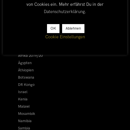
von Cookies ein. Mehr erfährst Du in der
Datenschutzerklärung
.
LÄNDER
OK
Ablehnen
Cookie Einstellungen
Afrika 2026/27
Alle
Afrika 2019/20
Ägypten
Äthiopien
Botswana
DR Kongo
Israel
Kenia
Malawi
Mosambik
Namibia
Sambia