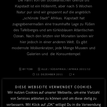
Die Fahrt von der botswanischen Grenze bis
Kapstadt ist ein Höllenritt, aber nach 5 Wochen
Natur pur sind wir gespannt auf die angeblich
„schönste Stadt“ Afrikas. Kapstadt hat
zugegebenermaßen eine traumhafte Lage zu Füßen
des Tafelberges und am türkisblauen Atlantischen
Ozean. Nach den letzten vier Monaten landen wir
hier jedoch in einer anderen Welt. Es gibt
modernste Wolkenkratzer, jede Menge Museen und
Galerien und die Konsumtempel
BY TOBI
ALLE
/
SÜDAFRIKA
/
AFRIKA 2011/12
13. DEZEMBER 2011
4
DIESE WEBSEITE VERWENDET COOKIES
Wir nutzen Cookies auf unserer Webseite, um eine Vielzahl
von Services anbieten zu können und um diese stetig zu
verbessern. Mit Klick auf „OK“ willigst Du in die Verwendung